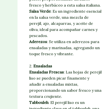
fresco y herbáceo a esta salsa italiana.
Salsa Verde
: Es un ingrediente esencial
en la salsa verde, una mezcla de
perejil, ajo, alcaparras, y aceite de
oliva, ideal para acompañar carnes y
pescados.
Aderezos
: Se utiliza en aderezos para
ensaladas y marinadas, agregando un
toque fresco y vibrante.
2.
Ensaladas
Ensaladas Frescas
: Las hojas de perejil
liso se pueden picar finamente y
añadir a ensaladas mixtas,
proporcionando un sabor fresco y una
textura crujiente.
Tabbouleh
: El perejil liso es un
ingrediente clave en el tabbouleh, una