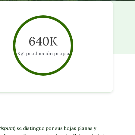
640
K
Kg. producción propia
rispum
) se distingue por sus hojas planas y