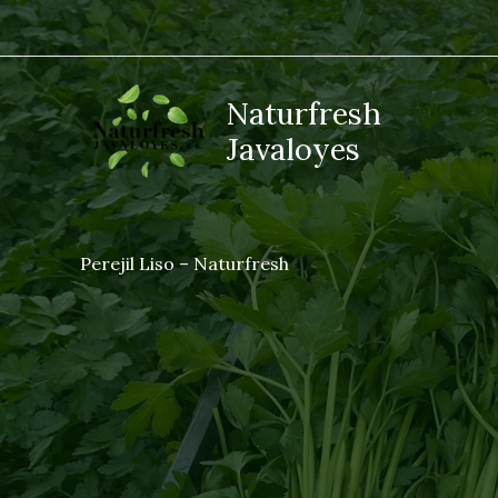
Ir
al
contenido
Naturfresh
Javaloyes
Perejil Liso – Naturfresh